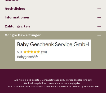
Rechtliches
Informationen
Zahlungsarten
Google Bewertungen
Alle Preise inkl. gesetzl. Mehrwertsteuer zzgl.
Versandkosten
und ggf.
Nachnahmegebühren, wenn nicht anders angegeben.
© 2021 Windeltortenbäckerei.ch - Alle Rechte vorbehalten. Theme by
ThemeWare®