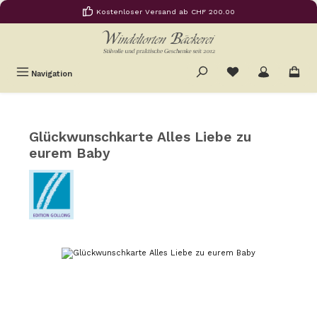
Kostenloser Versand ab CHF 200.00
Zum Hauptinhalt springen
Du hast 0 Produkte
Navigation
Glückwunschkarte Alles Liebe zu
eurem Baby
Bildergalerie überspringen