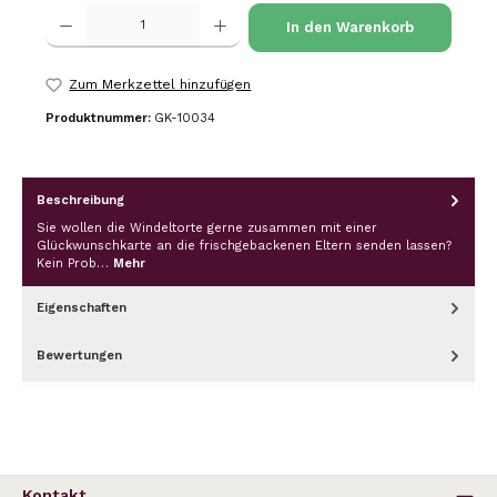
Produkt Anzahl: Gib den gewünschten Wert ein oder benutze die Schalt
In den Warenkorb
Zum Merkzettel hinzufügen
Produktnummer:
GK-10034
Beschreibung
Sie wollen die Windeltorte gerne zusammen mit einer
Glückwunschkarte an die frischgebackenen Eltern senden lassen?
Kein Prob…
Mehr
Eigenschaften
Bewertungen
Kontakt