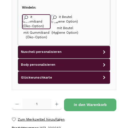
Windeln:
mit Beutel
mit Gummiband
(Hygiene Option)
(Öko-Option)
Nuscheli personalisieren
Body personalisieren
Glückwunschkarte
Produkt Anzahl: Gib den gewünschten Wert ein oder benutze die Schalt
In den Warenkorb
Zum Merkzettel hinzufügen