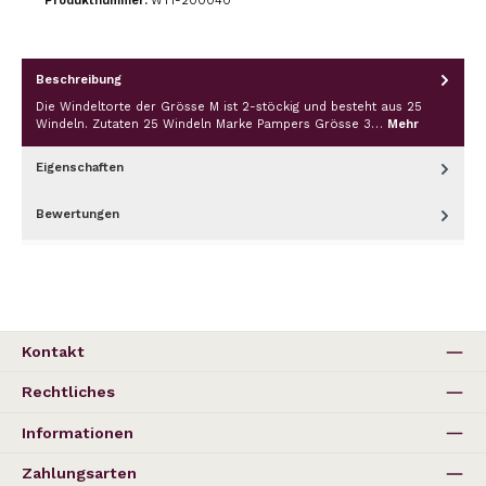
Produktnummer:
WT1-200040
Beschreibung
Die Windeltorte der Grösse M ist 2-stöckig und besteht aus 25
Windeln. Zutaten 25 Windeln Marke Pampers Grösse 3…
Mehr
Eigenschaften
Bewertungen
Kontakt
Rechtliches
Informationen
Zahlungsarten