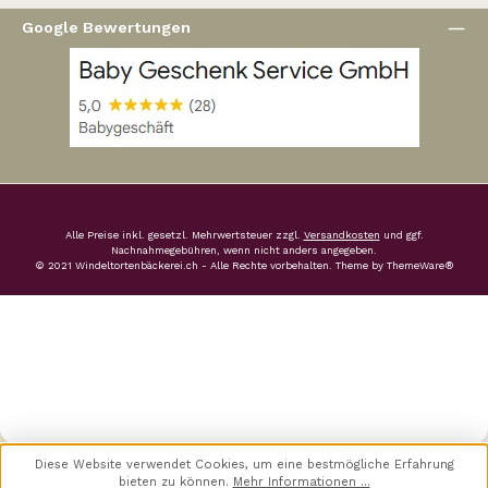
Google Bewertungen
Alle Preise inkl. gesetzl. Mehrwertsteuer zzgl.
Versandkosten
und ggf.
Nachnahmegebühren, wenn nicht anders angegeben.
© 2021 Windeltortenbäckerei.ch - Alle Rechte vorbehalten. Theme by
ThemeWare®
Diese Website verwendet Cookies, um eine bestmögliche Erfahrung
bieten zu können.
Mehr Informationen ...