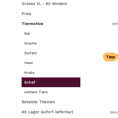
Grösse XL - 60 Windeln
Preis
Tiermotive
Win
Bär
Drache
Elefant
Tipp
Hase
Koala
Schaf
weitere Tiere
Beliebte Themen
Ab Lager (sofort lieferbar)
Wind