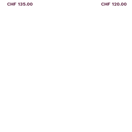
FehnNATUR
Regulärer Preis:
Regulärer Pr
CHF 135.00
CHF 120.00