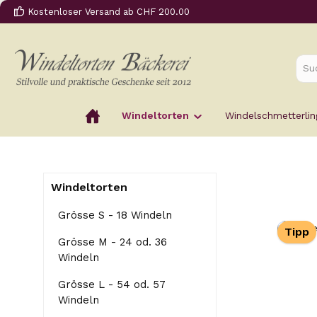
Kostenloser Versand ab CHF 200.00
 Hauptinhalt springen
Zur Suche springen
Zur Hauptnavigation springen
Windeltorten
Windelschmetterlin
Windeltorten
Grösse S - 18 Windeln
Tipp
Grösse M - 24 od. 36
Windeln
Grösse L - 54 od. 57
Windeln