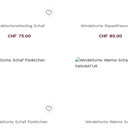
delschmetterling Schaf
Windeltorte Rasselfreun
Schaf
Regulärer Preis:
Regulärer Pr
CHF 75.00
CHF 80.00
eltorte Schaf Pünktchen
Windeltorte Wärme S