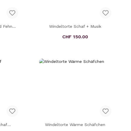
d Fehn
Windeltorte Schaf + Musik
eis:
Regulärer Preis:
CHF 150.00
chaf
Windeltorte Wärme Schäfchen