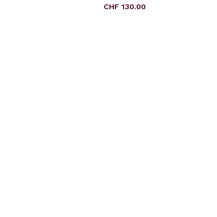
eis:
Regulärer Preis:
CHF 130.00