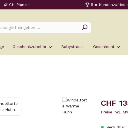
CH-Planzer
5 ★ Kundenzufriede
ge
Geschenkzubehör
Babystrauss
Geschlecht
Regulärer Prei
CHF 13
Preise inkl. 
Verfügbar, 