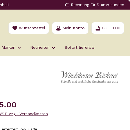
nheit
Rechnung für Stammkunden
Du hast 0 Produkte auf dem Merkzettel
Wunschzettel
Mein Konto
CHF 0.00
Marken
Neuheiten
Sofort lieferbar
s:
5.00
MWST zzgl. Versandkosten
Lieferzeit 2-5 Tage