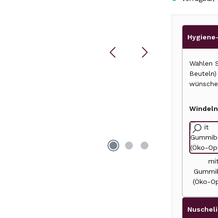
Hygiene-
Wählen S
Beuteln
wünsche
Windeln
mi
Gummi
(Öko-Op
Nuscheli