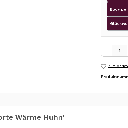
Body per
Glückwu
Produkt Anzah
Zum Merkze
Produktnum
torte Wärme Huhn"