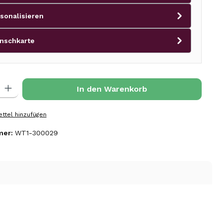
sonalisieren
nschkarte
l: Gib den gewünschten Wert ein oder benutze die Schaltflächen 
In den Warenkorb
ttel hinzufügen
mer:
WT1-300029