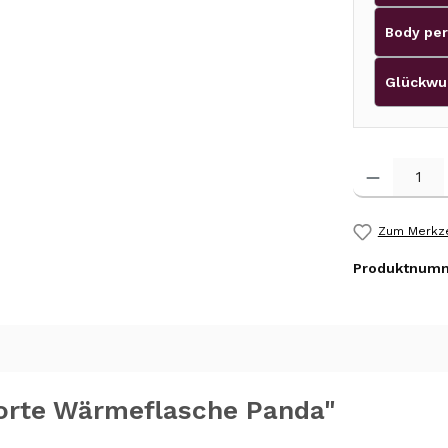
Body per
Glückwu
Produkt Anzah
Zum Merkze
Produktnum
orte Wärmeflasche Panda"