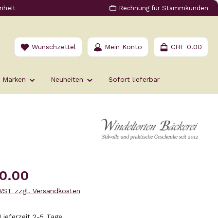
nheit
Rechnung für Stammkunden
Du hast 0 Produkte auf dem Merkzettel
Wunschzettel
Mein Konto
CHF 0.00
Marken
Neuheiten
Sofort lieferbar
s:
0.00
MWST zzgl. Versandkosten
Lieferzeit 2-5 Tage