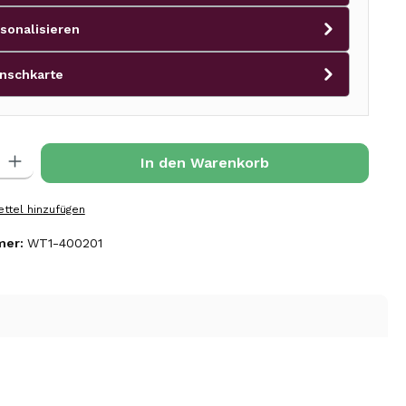
sonalisieren
nschkarte
l: Gib den gewünschten Wert ein oder benutze die Schaltflächen 
In den Warenkorb
ttel hinzufügen
mer:
WT1-400201