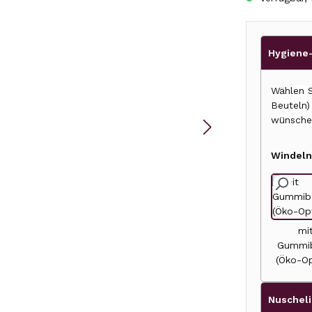
Hygiene-
Wählen S
Beuteln
wünsche
Windeln
mi
Gummi
(Öko-Op
Nuscheli