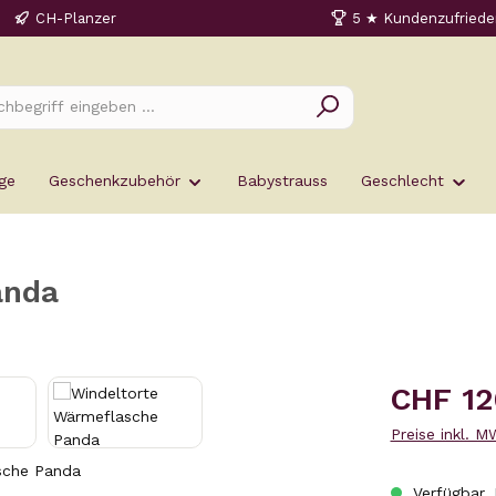
CH-Planzer
5 ★ Kundenzufriede
ge
Geschenkzubehör
Babystrauss
Geschlecht
anda
Regulärer Prei
CHF 12
Preise inkl. 
Verfügbar, 